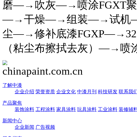
磨—→吹灰—→喷涂FGXT聚
—→干燥—→组装—→试机
尘—→修补底漆FGXP—→32
（粘尘布擦拭去灰）—→喷涂
了解中漆
企业介绍
荣誉资质
企业文化
中漆月刊
科技研发
联系我
产品聚焦
装饰涂料
工程涂料
家具涂料
玩具涂料
工业涂料
装修辅
新闻中心
企业新闻
广告视频