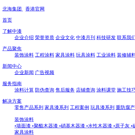
北海
集团
香港
官网
首页
了解中漆
企业介绍
荣誉资质
企业文化
中漆月刊
科技研发
联系我
产品聚焦
装饰涂料
工程涂料
家具涂料
玩具涂料
工业涂料
装修辅
新闻中心
企业新闻
广告视频
服务指南
涂料计算
防伪查询
售后服务
店铺查询
涂料课堂
施工技
解决方案
零售产品系列
家具漆系列
工程案例
玩具漆系列
重防腐产
装饰涂料
•
墙面漆
•
聚酯木器漆
•
硝基木器漆
•
水性木器漆
•
原子灰
•
家具涂料