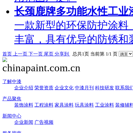
长颈鹿牌多功能水性工
一款新型的环保防护涂料
丰富，具有优异的防锈和
首页
上一页
下一页
尾页
分享到
总共1页 当前第 1/1 页
了解中漆
企业介绍
荣誉资质
企业文化
中漆月刊
科技研发
联系我
产品聚焦
装饰涂料
工程涂料
家具涂料
玩具涂料
工业涂料
装修辅
新闻中心
企业新闻
广告视频