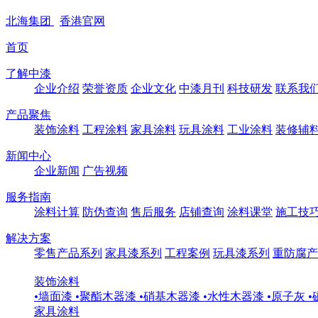
北海
集团
香港
官网
首页
了解中漆
企业介绍
荣誉资质
企业文化
中漆月刊
科技研发
联系我
产品聚焦
装饰涂料
工程涂料
家具涂料
玩具涂料
工业涂料
装修辅
新闻中心
企业新闻
广告视频
服务指南
涂料计算
防伪查询
售后服务
店铺查询
涂料课堂
施工技
解决方案
零售产品系列
家具漆系列
工程案例
玩具漆系列
重防腐产
装饰涂料
•
墙面漆
•
聚酯木器漆
•
硝基木器漆
•
水性木器漆
•
原子灰
•
家具涂料