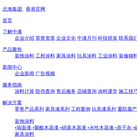
北海
集团
香港
官网
首页
了解中漆
企业介绍
荣誉资质
企业文化
中漆月刊
科技研发
联系我
产品聚焦
装饰涂料
工程涂料
家具涂料
玩具涂料
工业涂料
装修辅
新闻中心
企业新闻
广告视频
服务指南
涂料计算
防伪查询
售后服务
店铺查询
涂料课堂
施工技
解决方案
零售产品系列
家具漆系列
工程案例
玩具漆系列
重防腐产
装饰涂料
•
墙面漆
•
聚酯木器漆
•
硝基木器漆
•
水性木器漆
•
原子灰
•
家具涂料